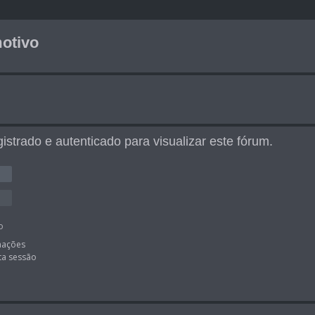
otivo
istrado e autenticado para visualizar este fórum.
o
mações
ta sessão