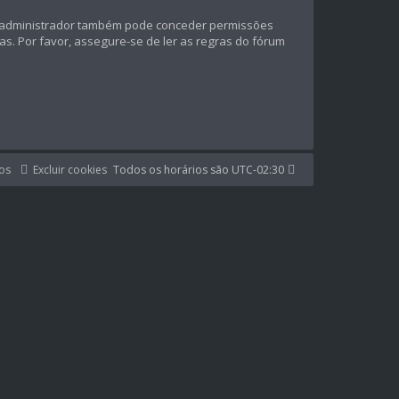
 O administrador também pode conceder permissões
das. Por favor, assegure-se de ler as regras do fórum
os
Excluir cookies
Todos os horários são
UTC-02:30