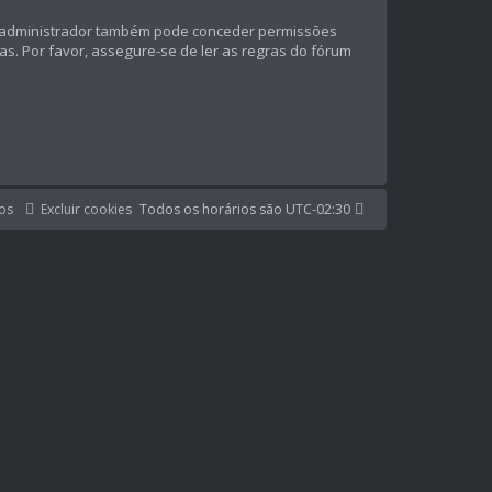
 O administrador também pode conceder permissões
das. Por favor, assegure-se de ler as regras do fórum
os
Excluir cookies
Todos os horários são
UTC-02:30