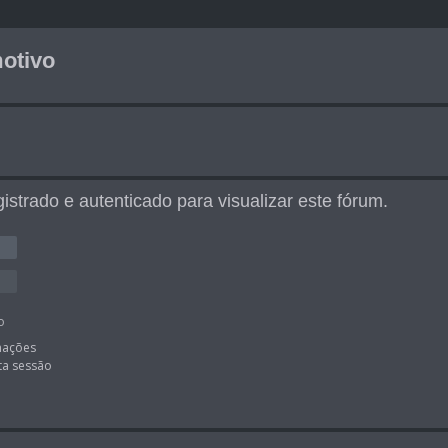
otivo
istrado e autenticado para visualizar este fórum.
o
mações
ta sessão