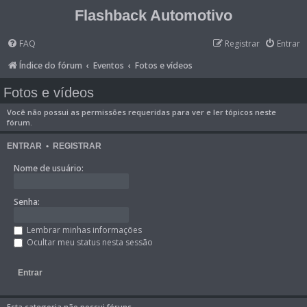
Flashback Automotivo
FAQ
Registrar
Entrar
Índice do fórum
Eventos
Fotos e vídeos
Fotos e vídeos
Você não possui as permissões requeridas para ver e ler tópicos neste
fórum.
ENTRAR
•
REGISTRAR
Nome de usuário:
Senha:
Lembrar minhas informações
Ocultar meu status nesta sessão
Esta categoria não possui fóruns.