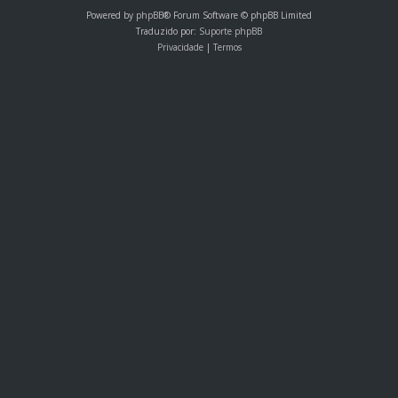
Powered by
phpBB
® Forum Software © phpBB Limited
o
Traduzido por:
Suporte phpBB
s
Privacidade
|
Termos