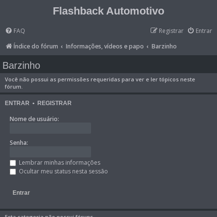
Flashback Automotivo
FAQ
Registrar
Entrar
Índice do fórum
Informações, vídeos e papo
Barzinho
Barzinho
Você não possui as permissões requeridas para ver e ler tópicos neste
fórum.
ENTRAR
•
REGISTRAR
Nome de usuário:
Senha:
Lembrar minhas informações
Ocultar meu status nesta sessão
Esta categoria não possui fóruns.