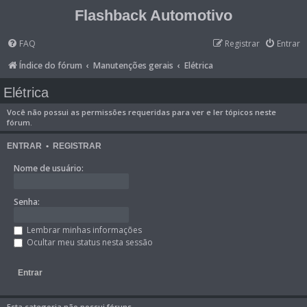
Flashback Automotivo
FAQ
Registrar
Entrar
Índice do fórum
Manutenções gerais
Elétrica
Elétrica
Você não possui as permissões requeridas para ver e ler tópicos neste
fórum.
ENTRAR
•
REGISTRAR
Nome de usuário:
Senha:
Lembrar minhas informações
Ocultar meu status nesta sessão
Esta categoria não possui fóruns.