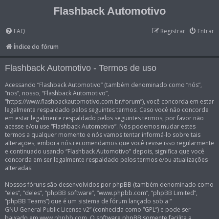
Flashback Automotivo
FAQ
Registrar
Entrar
Índice do fórum
Flashback Automotivo - Termos de uso
Acessando “Flashback Automotivo” (também denominado como “nós”,
“nos”, nosso, “Flashback Automotivo”,
“https://www.flashbackautomotivo.com.br/forum”), você concorda em estar
legalmente respaldado pelos seguintes termos. Caso você não concorde
em estar legalmente respaldado pelos seguintes termos, por favor não
acesse e/ou use “Flashback Automotivo”. Nós podemos mudar estes
termos a qualquer momento e nós vamos tentar informá-lo sobre tais
alterações, embora nós recomendamos que você revise isso regularmente
e continuado usando “Flashback Automotivo” depois, significa que você
concorda em ser legalmente respaldado pelos termos e/ou atualizações
alteradas.
Nossos fóruns são desenvolvidos por phpBB (também denominado como
“eles”, “deles”, “phpBB software”, “www.phpbb.com”, “phpBB Limited”,
“phpBB Teams”) que é um sistema de fórum lançado sob a “
GNU General Public License v2
” (conhecida como “GPL”) e pode ser
baixado em
www.phpbb.com
. O software phpBB somente facilita a