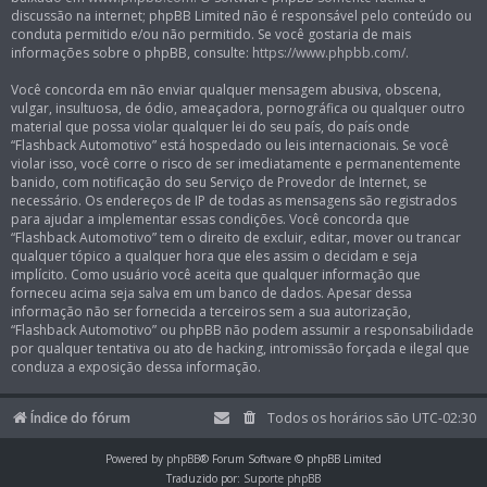
discussão na internet; phpBB Limited não é responsável pelo conteúdo ou
conduta permitido e/ou não permitido. Se você gostaria de mais
informações sobre o phpBB, consulte:
https://www.phpbb.com/
.
Você concorda em não enviar qualquer mensagem abusiva, obscena,
vulgar, insultuosa, de ódio, ameaçadora, pornográfica ou qualquer outro
material que possa violar qualquer lei do seu país, do país onde
“Flashback Automotivo” está hospedado ou leis internacionais. Se você
violar isso, você corre o risco de ser imediatamente e permanentemente
banido, com notificação do seu Serviço de Provedor de Internet, se
necessário. Os endereços de IP de todas as mensagens são registrados
para ajudar a implementar essas condições. Você concorda que
“Flashback Automotivo” tem o direito de excluir, editar, mover ou trancar
qualquer tópico a qualquer hora que eles assim o decidam e seja
implícito. Como usuário você aceita que qualquer informação que
forneceu acima seja salva em um banco de dados. Apesar dessa
informação não ser fornecida a terceiros sem a sua autorização,
“Flashback Automotivo” ou phpBB não podem assumir a responsabilidade
por qualquer tentativa ou ato de hacking, intromissão forçada e ilegal que
conduza a exposição dessa informação.
Índice do fórum
Todos os horários são
UTC-02:30
Powered by
phpBB
® Forum Software © phpBB Limited
Traduzido por:
Suporte phpBB