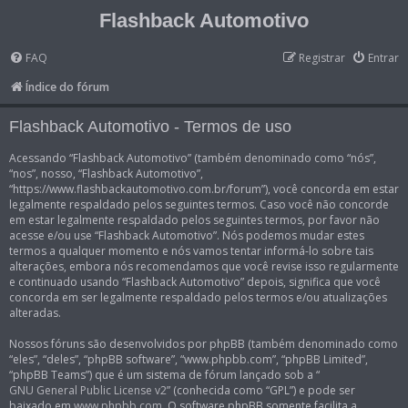
Flashback Automotivo
FAQ
Registrar
Entrar
Índice do fórum
Flashback Automotivo - Termos de uso
Acessando “Flashback Automotivo” (também denominado como “nós”,
“nos”, nosso, “Flashback Automotivo”,
“https://www.flashbackautomotivo.com.br/forum”), você concorda em estar
legalmente respaldado pelos seguintes termos. Caso você não concorde
em estar legalmente respaldado pelos seguintes termos, por favor não
acesse e/ou use “Flashback Automotivo”. Nós podemos mudar estes
termos a qualquer momento e nós vamos tentar informá-lo sobre tais
alterações, embora nós recomendamos que você revise isso regularmente
e continuado usando “Flashback Automotivo” depois, significa que você
concorda em ser legalmente respaldado pelos termos e/ou atualizações
alteradas.
Nossos fóruns são desenvolvidos por phpBB (também denominado como
“eles”, “deles”, “phpBB software”, “www.phpbb.com”, “phpBB Limited”,
“phpBB Teams”) que é um sistema de fórum lançado sob a “
GNU General Public License v2
” (conhecida como “GPL”) e pode ser
baixado em
www.phpbb.com
. O software phpBB somente facilita a