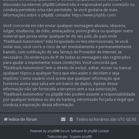
discussão na internet; phpBB Limited não é responsável pelo conteúdo ou
conduta permitido e/ou não permitido. Se você gostaria de mais
informações sobre o phpBB, consulte:
https://www.phpbb.com/
.
Você concorda em não enviar qualquer mensagem abusiva, obscena,
vulgar, insultuosa, de ódio, ameaçadora, pornográfica ou qualquer outro
material que possa violar qualquer lei do seu país, do país onde
“Flashback Automotivo” está hospedado ou leis internacionais. Se você
violar isso, você corre o risco de ser imediatamente e permanentemente
banido, com notificação do seu Serviço de Provedor de Internet, se
necessário. Os endereços de IP de todas as mensagens são registrados
para ajudar a implementar essas condições. Você concorda que
“Flashback Automotivo” tem o direito de excluir, editar, mover ou trancar
qualquer tópico a qualquer hora que eles assim o decidam e seja
implícito. Como usuário você aceita que qualquer informação que
forneceu acima seja salva em um banco de dados. Apesar dessa
informação não ser fornecida a terceiros sem a sua autorização,
“Flashback Automotivo” ou phpBB não podem assumir a responsabilidade
por qualquer tentativa ou ato de hacking, intromissão forçada e ilegal que
conduza a exposição dessa informação.
Índice do fórum
Todos os horários são
UTC-02:30
Powered by
phpBB
® Forum Software © phpBB Limited
Traduzido por:
Suporte phpBB