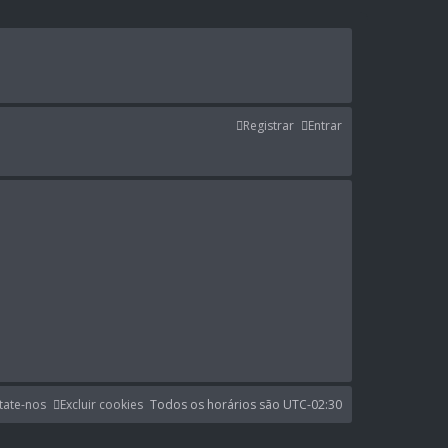
Registrar
Entrar
tate-nos
Excluir cookies
Todos os horários são
UTC-02:30