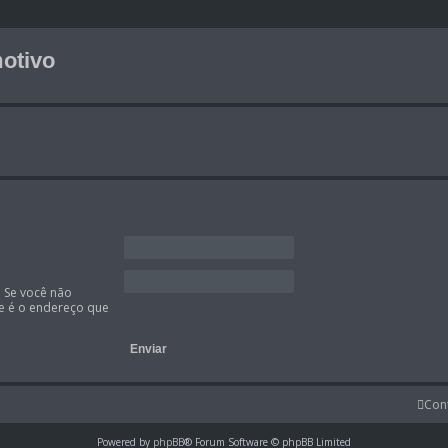
otivo
. Se você não
te é o endereço que
Con
Powered by
phpBB
® Forum Software © phpBB Limited