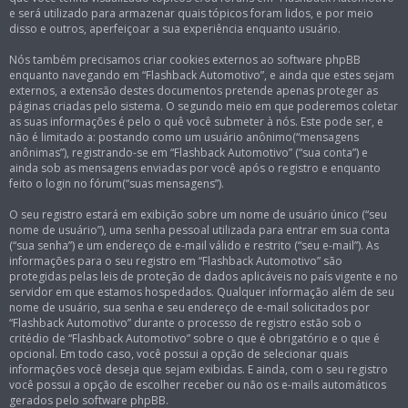
e será utilizado para armazenar quais tópicos foram lidos, e por meio
disso e outros, aperfeiçoar a sua experiência enquanto usuário.
Nós também precisamos criar cookies externos ao software phpBB
enquanto navegando em “Flashback Automotivo”, e ainda que estes sejam
externos, a extensão destes documentos pretende apenas proteger as
páginas criadas pelo sistema. O segundo meio em que poderemos coletar
as suas informações é pelo o quê você submeter à nós. Este pode ser, e
não é limitado a: postando como um usuário anônimo(“mensagens
anônimas”), registrando-se em “Flashback Automotivo” (“sua conta”) e
ainda sob as mensagens enviadas por você após o registro e enquanto
feito o login no fórum(“suas mensagens”).
O seu registro estará em exibição sobre um nome de usuário único (“seu
nome de usuário”), uma senha pessoal utilizada para entrar em sua conta
(“sua senha”) e um endereço de e-mail válido e restrito (“seu e-mail”). As
informações para o seu registro em “Flashback Automotivo” são
protegidas pelas leis de proteção de dados aplicáveis no país vigente e no
servidor em que estamos hospedados. Qualquer informação além de seu
nome de usuário, sua senha e seu endereço de e-mail solicitados por
“Flashback Automotivo” durante o processo de registro estão sob o
critédio de “Flashback Automotivo” sobre o que é obrigatório e o que é
opcional. Em todo caso, você possui a opção de selecionar quais
informações você deseja que sejam exibidas. E ainda, com o seu registro
você possui a opção de escolher receber ou não os e-mails automáticos
gerados pelo software phpBB.