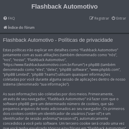
Flashback Automotivo
FAQ
Registrar
Entrar
Índice do fórum
Flashback Automotivo - Políticas de privacidade
Estas políticas irão explicar em detalhes como “Flashback Automotivo”
juntamente com as suas afiliações (também denominado como “nós”,
“nos”, “nosso”, “Flashback Automotivo”,
“https://www.flashbackautomotivo.com.br/forum”) e phpBB (também
denominado como “eles”, “deles”, “phpBB software”, “www.phpbb.com”,
“phpBB Limited”, “phpBB Teams”) utilizam quaisquer informações
coletadas por você durante alguma sessão de aplicações dentro de nosso
sistema (denominado “sua informação”).
As suas informações são coletadas por dois meios. Primeiramente,
através de seu navegador, “Flashback Automotivo” irá fazer com que o
software phpBB gere um determinado número de cookies, que são
pequenos arquivos de texto adicionados ao seu navegador. Os primeiros
dois cookies contêm um identificador de usuários (“user-id”) e um
identificador de sessão anônima(“session-id”), automaticamente
concedidos a você pelo software. Um terceiro cookie será criado uma vez
que você tenha visualizado tópicos e/ou fóruns em “Flashback Automotivo”