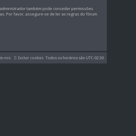
 O administrador também pode conceder permissões
das. Por favor, assegure-se de ler as regras do fórum
te-nos
Excluir cookies
Todos os horários são
UTC-02:30